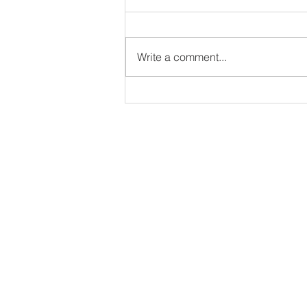
Write a comment...
Gummy Nutrition Lab is the
latest sponsor of the
Canadian National Team!