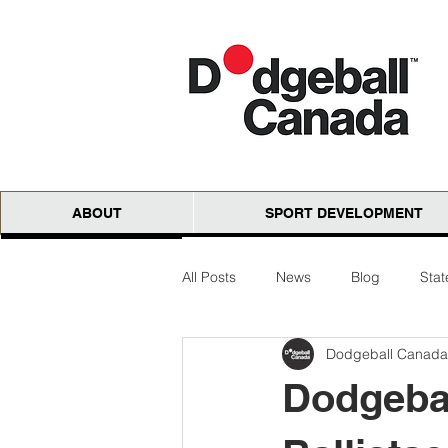
ABOUT
SPORT DEVELOPMENT
All Posts
News
Blog
Sta
Dodgeball Canada
National Cloth Open
AGM
Dodgebal