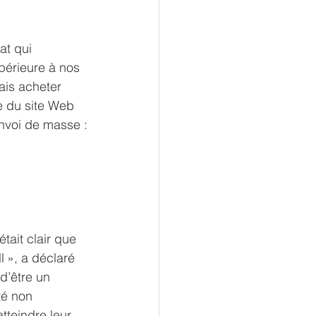
at qui 
périeure à nos 
ais acheter 
ée du site Web 
nvoi de masse :
tait clair que 
 », a déclaré 
d’être un 
té non 
tteindre leur 