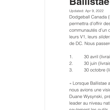
Ballista
Updated:
Apr 9, 2022
Dodgeball Canada (DC
permettra d’offrir d
communautés d’un océ
leurs V1, leurs 
slider
de DC. Nous passero
1.         30 avril (li
2.         30 juin (l
3.         30 octobre 
« Lorsque Ballistae a
nous avions une vis
Duane Wysynski, pré
leader au niveau nat
seulement les outils