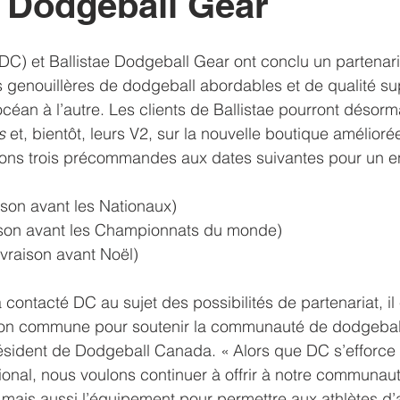
e Dodgeball Gear
) et Ballistae Dodgeball Gear ont conclu un partenari
es genouillères de dodgeball abordables et de qualité su
an à l’autre. Les clients de Ballistae pourront désorm
s 
et, bientôt, leurs V2, sur la nouvelle boutique amélior
ns trois précommandes aux dates suivantes pour un e
vraison avant les Nationaux)
ivraison avant les Championnats du monde)
(livraison avant Noël)
 contacté DC au sujet des possibilités de partenariat, il é
ion commune pour soutenir la communauté de dodgeball
sident de Dodgeball Canada. « Alors que DC s’efforce 
ional, nous voulons continuer à offrir à notre communau
, mais aussi l’équipement pour permettre aux athlètes d’a