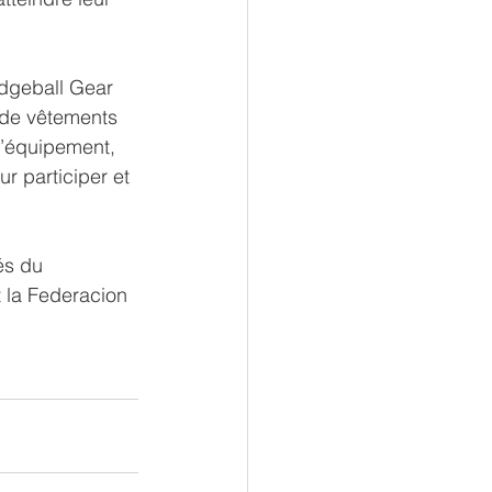
odgeball Gear 
 de vêtements 
l’équipement, 
 participer et 
és du 
 la Federacion 