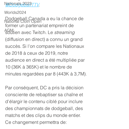
Nationals 2023
@DodgeballTTV
. 
Worlds2024
Dodgeball Canada a eu la chance de 
National Cloth Open
former un partenariat empreint de 
AGM
soutien avec 
Twitch. Le 
streaming
(diffusion en direct) a connu un grand 
succès. Si l'on compare les Nationaux 
de 2018 à ceux de 2019, notre 
audience en direct a été multipliée par 
10 (36K à 365K) et le nombre de 
minutes regardées par 8 (443K à 3,7M).
Par conséquent, DC a pris la décision 
consciente de rebaptiser sa chaîne et 
d'élargir le contenu ciblé pour inclure 
des championnats de dodgeball, des 
matchs et des clips du monde entier.  
Ce changement permettra de: