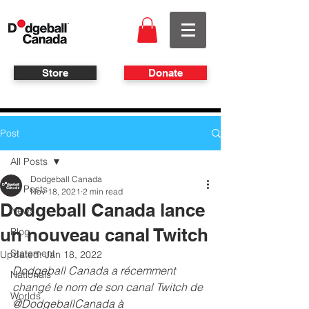
Store
Donate
Post
All Posts
Dodgeball Canada
All Posts
Nov 18, 2021
2 min read
Dodgeball Canada lance
News
un nouveau canal Twitch
Blog
Statement
Updated:
Jan 18, 2022
Dodgeball Canada a récemment 
Nationals
changé le nom de son canal 
Twitch de 
Worlds
@DodgeballCanada à 