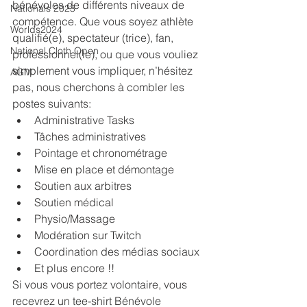
bénévoles de différents niveaux de 
Nationals 2023
compétence. Que vous soyez athlète 
Worlds2024
qualifié(e), spectateur (trice), fan, 
National Cloth Open
professionnel(le), ou que vous vouliez 
simplement vous impliquer, n’hésitez 
AGM
pas, nous cherchons à combler les 
postes suivants: 
Administrative Tasks
Tâches administratives
Pointage et chronométrage
Mise en place et démontage
Soutien aux arbitres
Soutien médical
Physio/Massage
Modération sur Twitch
Coordination des médias sociaux
Et plus encore !! 
Si vous vous portez volontaire, vous 
recevrez un tee-shirt Bénévole 