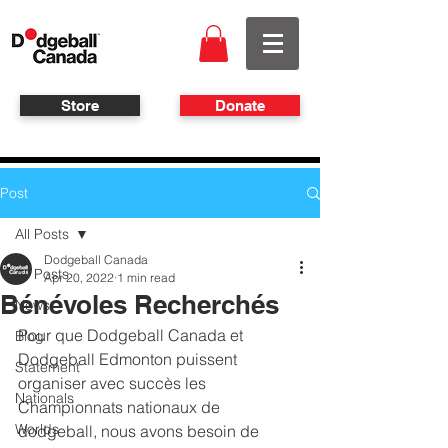
Store
Donate
Post
All Posts
Dodgeball Canada
All Posts
Apr 20, 2022
1 min read
Bénévoles Recherchés
News
Pour que Dodgeball Canada et 
Blog
Dodgeball Edmonton puissent 
Statement
organiser avec succès les 
Nationals
Championnats nationaux de 
Worlds
dodgeball, nous avons besoin de 